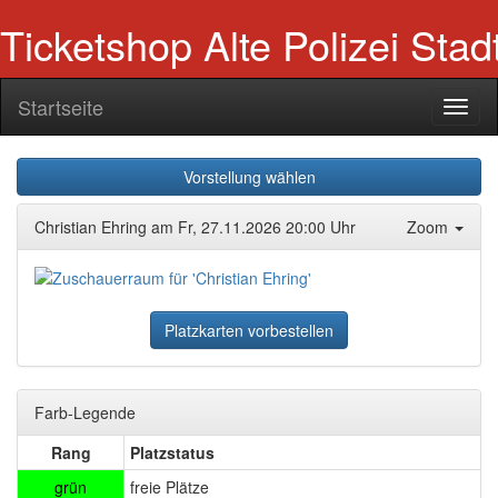
Ticketshop Alte Polizei Sta
Startseite
Navig
ein-/
Vorstellung wählen
Christian Ehring am Fr, 27.11.2026 20:00 Uhr
Zoom
Platzkarten vorbestellen
Farb-Legende
Rang
Platzstatus
grün
freie Plätze