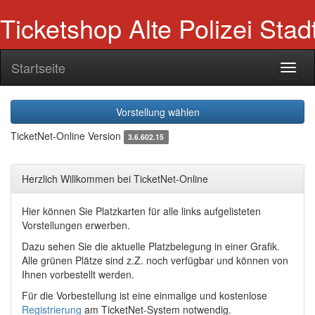
Ticketshop Alte Polizei Sta
Startseite
Navig
ein-/
Vorstellung wählen
TicketNet-Online Version
3.6.602.15
Herzlich Willkommen bei TicketNet-Online
Hier können Sie Platzkarten für alle links aufgelisteten
Vorstellungen erwerben.
Dazu sehen Sie die aktuelle Platzbelegung in einer Grafik.
Alle grünen Plätze sind z.Z. noch verfügbar und können von
Ihnen vorbestellt werden.
Für die Vorbestellung ist eine einmalige und kostenlose
Registrierung
am TicketNet-System notwendig.